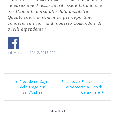
celebrazione di essa dovrà essere fatta anche
per l’anno in corso alla data anzidetta.
Quanto sopra si comunica per opportuna
conoscenza e norma di codesto Comando e di
quelli dipendenti
“.
Visite dal 10/12/2018
529
Navigazione
Precedente:
Articolo
Sagra
Successivo:
Articolo
Esercitazione
della Fragola in
precedente:
di Soccorso al Lido del
successivo:
articoli
Sant’Andrea
Carabiniere
ARCHIVI