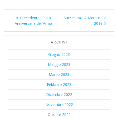
Navigazione
Precedente:
Articolo
Festa
Successivo:
Articolo
A Metato C’è
Anniversaria dell’Arma
precedente:
successivo:
2019
articoli
ARCHIVI
Giugno 2023
Maggio 2023
Marzo 2023
Febbraio 2023
Dicembre 2022
Novembre 2022
Ottobre 2022