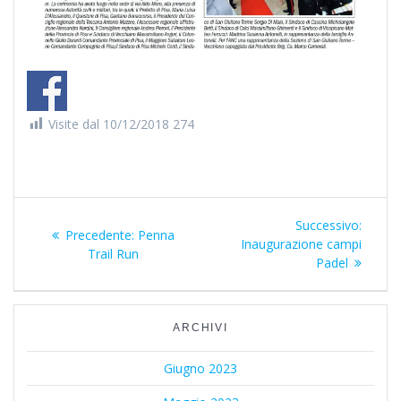
Visite dal 10/12/2018
274
Navigazione
Successivo:
Articol
Precedente:
Articolo
Penna
Inaugurazione campi
succes
articoli
Trail Run
precedente:
Padel
ARCHIVI
Giugno 2023